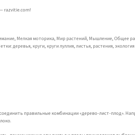
 razvitie.com!
имание
,
Мелкая моторика
,
Мир растений
,
Мышление
,
Общее ра
етки:
деревья
,
круги
,
круги луллия
,
листья
,
растения
,
экология
соединить правильные комбинации «дерево-лист-плод». Напри
локо.