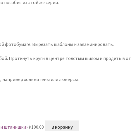
о пособие из этой же серии:
.
ой фотобумаге. Вырезать шаблоны и заламинировать.
обой. Проткнуть круги в центре толстым шилом и продеть в о
, например хольнитены или люверсы.
ои штанишки»
₽
100.00
В корзину