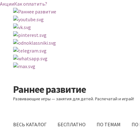
Акции
Как оплатить?
Раннее развитие
Перейти
Перейти
к
к
Развивающие игры — занятия для детей. Распечатай и играй!
навигации
содержимому
ВЕСЬ КАТАЛОГ
БЕСПЛАТНО
ПО ТЕМАМ
ПО