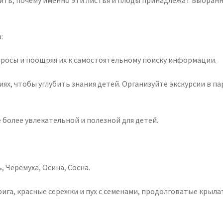
дить, почему именно эти листья и плоды принадлежат выбранн
:
просы и поощряя их к самостоятельному поиску информации.
ях, чтобы углубить знания детей. Организуйте экскурсии в пар
более увлекательной и полезной для детей.
, Черёмуха, Осина, Сосна.
фига, красные сережки и пух с семенами, продолговатые крыл