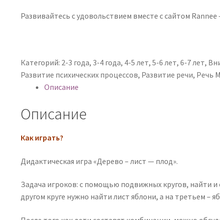
Развивайтесь с удовольствием вместе с сайтом Rannee —
Категорий:
2-3 года
,
3-4 года
,
4-5 лет
,
5-6 лет
,
6-7 лет
,
Вн
Развитие психических процессов
,
Развитие речи
,
Речь
М
Описание
Описание
Как играть?
Дидактическая игра «Дерево – лист — плод».
Задача игроков: с помощью подвижных кругов, найти и 
другом круге нужно найти лист яблони, а на третьем – яб