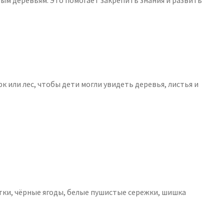
ым деревьям. Это помогает закрепить знания и развить
к или лес, чтобы дети могли увидеть деревья, листья и
атки, чёрные ягоды, белые пушистые сережки, шишка