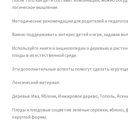
После того как дети составят комбинации, можно обсу
логическое мышление.
Методические рекомендации для родителей и педагогов
Важно поддерживать интерес детей к игре, задавая во
Используйте книги и энциклопедии о деревьях и растени
плоды в их естественной среде.
Эти дополнительные аспекты помогут сделать игру еще 
Лексический материал:
Деревья: Ива, Яблоня, Инжировое дерево, Тополь, Ясень
Плоды и плодовые соцветия: зелёные серёжки, яблоко, 
округлой формы.