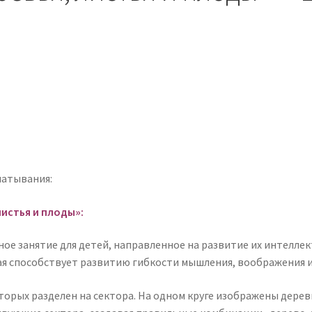
чатывания:
листья и плоды»:
ое занятие для детей, направленное на развитие их интелле
ая способствует развитию гибкости мышления, воображения и
торых разделен на сектора. На одном круге изображены деревья