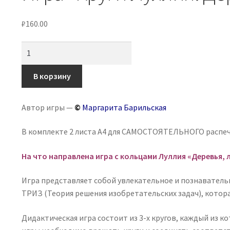
₽
160.00
Количество
товара
Игра
В корзину
«Круги
Луллия:
Автор игры —
©
Маргарита Барильская
Деревья,
листья
В комплекте 2 листа А4 для САМОСТОЯТЕЛЬНОГО распе
и
плоды»
На что направлена игра с кольцами Луллия «Деревья, 
-
2
Игра представляет собой увлекательное и познавательн
часть
ТРИЗ (Теория решения изобретательских задач), котор
Дидактическая игра состоит из 3-х кругов, каждый из ко