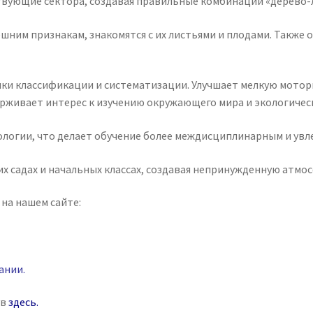
твующие сектора, создавая правильные комбинации «дерево-
шним признакам, знакомятся с их листьями и плодами. Также 
ки классификации и систематизации. Улучшает мелкую мотор
ерживает интерес к изучению окружающего мира и экологичес
ологии, что делает обучение более междисциплинарным и увл
их садах и начальных классах, создавая непринужденную атмос
на нашем сайте:
ании
.
ув
здесь
.