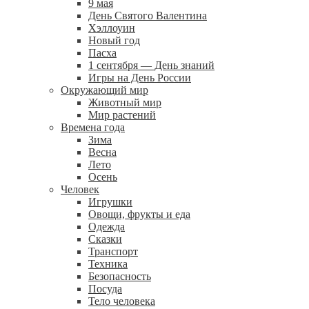
9 мая
День Святого Валентина
Хэллоуин
Новый год
Пасха
1 сентября — День знаний
Игры на День России
Окружающий мир
Животный мир
Мир растений
Времена года
Зима
Весна
Лето
Осень
Человек
Игрушки
Овощи, фрукты и еда
Одежда
Сказки
Транспорт
Техника
Безопасность
Посуда
Тело человека