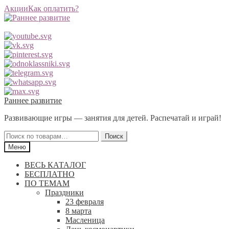
Акции
Как оплатить?
Перейти
Перейти
Раннее развитие
к
к
Развивающие игры — занятия для детей. Распечатай и играй!
навигации
содержимому
Искать:
Поиск
Меню
ВЕСЬ КАТАЛОГ
БЕСПЛАТНО
ПО ТЕМАМ
Праздники
23 февраля
8 марта
Масленица