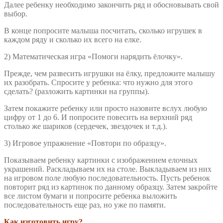
Далее ребенку необходимо закончить ряд и обосновывать свой
выбор.
В конце попросите малыша посчитать, сколько игрушек в
каждом ряду и сколько их всего на елке.
2) Математическая игра «Помоги нарядить ёлочку».
Прежде, чем развесить игрушки на ёлку, предложите малышу
их разобрать. Спросите у ребенка: что нужно для этого
сделать? (разложить картинки на группы).
Затем покажите ребенку или просто назовите вслух любую
цифру от 1 до 6. И попросите повесить на верхний ряд
столько же шариков (сердечек, звездочек и т.д.).
3) Игровое упражнение «Повтори по образцу».
Показываем ребенку картинки с изображением елочных
украшений. Раскладываем их на столе. Выкладываем из них
на игровом поле любую последовательность. Пусть ребенок
повторит ряд из картинок по данному образцу. Затем закройте
все листом бумаги и попросите ребенка выложить
последовательность еще раз, но уже по памяти.
Как изготовить игру?