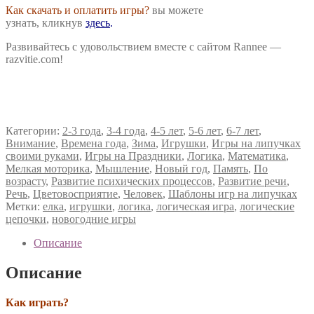
Как скачать и оплатить игры?
вы можете
узнать, кликнув
здесь
.
Развивайтесь с удовольствием вместе с сайтом Rannee —
razvitie.com!
Категории:
2-3 года
,
3-4 года
,
4-5 лет
,
5-6 лет
,
6-7 лет
,
Внимание
,
Времена года
,
Зима
,
Игрушки
,
Игры на липучках
своими руками
,
Игры на Праздники
,
Логика
,
Математика
,
Мелкая моторика
,
Мышление
,
Новый год
,
Память
,
По
возрасту
,
Развитие психических процессов
,
Развитие речи
,
Речь
,
Цветовосприятие
,
Человек
,
Шаблоны игр на липучках
Метки:
елка
,
игрушки
,
логика
,
логическая игра
,
логические
цепочки
,
новогодние игры
Описание
Описание
Как играть?