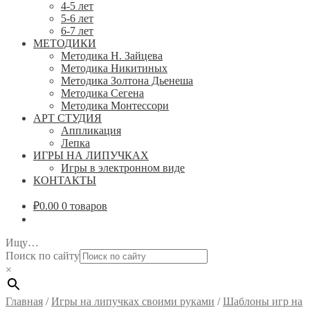
4-5 лет
5-6 лет
6-7 лет
МЕТОДИКИ
Методика Н. Зайцева
Методика Никитиных
Методика Золтона Дьенеша
Методика Сегена
Методика Монтессори
АРТ СТУДИЯ
Аппликация
Лепка
ИГРЫ НА ЛИПУЧКАХ
Игры в электронном виде
КОНТАКТЫ
₽
0.00
0 товаров
Ищу…
Поиск по сайту
×
Главная
/
Игры на липучках своими руками
/
Шаблоны игр на