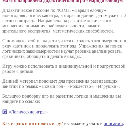
цепочки
На что направлена дидактическая игра «Наряди ёлочку»
:
Дидактическое пособие по ФЭМП «Наряди ёлочку» —
новогодняя логическая игра, которая подойдет детям уже с 2-3
летнего возраста. Направлена на развитие логического
мышления, внимания, наблюдательности, памяти,
зрительного восприятия, математических способностей.
С помощью этой игры дети учатся находить закономерности в
ряду картинок и продолжать этот ряд. Упражнения на поиск
логических закономерностей научат ребенка анализировать,
сравнивать, обобщать и делать выводы.
Игру можно использовать в индивидуальной и подгрупповой
работе с детьми.
Данный материал подойдет для проведения развивающих
занятий по темам: «Новый год», «Рождество», «Игрушки».
Большую подборку игр на развитие логики и мышления вы
найдете по ссылке:
#️⃣
«Логические игры»
Как играть и изготовить игру?
вы можете узнать в
описании
.