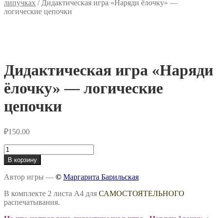
липучках
/
Дидактическая игра «Наряди ёлочку» —
логические цепочки
Дидактическая игра «Наряди
ёлочку» — логические
цепочки
₽
150.00
Количество
товара
В корзину
Дидактическая
игра
Автор игры —
©
Маргарита Барильская
«Наряди
ёлочку»
В комплекте 2 листа А4 для
САМОСТОЯТЕЛЬНОГО
-
распечатывания.
логические