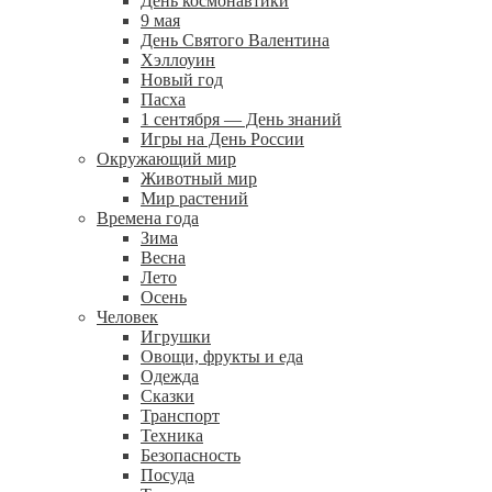
День космонавтики
9 мая
День Святого Валентина
Хэллоуин
Новый год
Пасха
1 сентября — День знаний
Игры на День России
Окружающий мир
Животный мир
Мир растений
Времена года
Зима
Весна
Лето
Осень
Человек
Игрушки
Овощи, фрукты и еда
Одежда
Сказки
Транспорт
Техника
Безопасность
Посуда