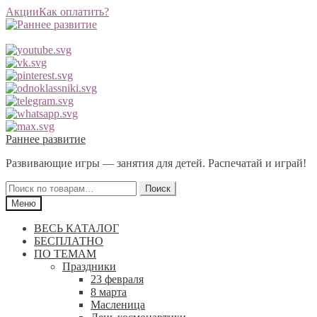
Акции
Как оплатить?
Перейти
Перейти
Раннее развитие
к
к
Развивающие игры — занятия для детей. Распечатай и играй!
навигации
содержимому
Искать:
Поиск
Меню
ВЕСЬ КАТАЛОГ
БЕСПЛАТНО
ПО ТЕМАМ
Праздники
23 февраля
8 марта
Масленица