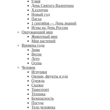
9 мая
День Святого Валентина
Хэллоуин
Новый год
Пасха
1 сентября — День знаний
Игры на День России
Окружающий мир
Животный мир
Мир растений
Времена года
Зима
Весна
Лето
Осень
Человек
Игрушки
Овощи, фрукты и еда
Одежда
Сказки
Транспорт
Техника
Безопасность
Посуда
Тело человека