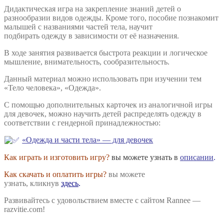
для
Дидактическая игра на закрепление знаний детей о
мальчиков
разнообразии видов одежды. Кроме того, пособие познакомит
малышей с названиями частей тела, научит
подбирать одежду в зависимости от её назначения.
В ходе занятия развивается быстрота реакции и логическое
мышление, внимательность, сообразительность.
Данный материал можно использовать при изучении тем
«Тело человека», «Одежда».
С помощью дополнительных карточек из аналогичной игры
для девочек, можно научить детей распределять одежду в
соответствии с гендерной принадлежностью:
«Одежда и части тела» — для девочек
Как играть и изготовить игру?
вы можете узнать в
описании
.
Как скачать и оплатить игры?
вы можете
узнать, кликнув
здесь
.
Развивайтесь с удовольствием вместе с сайтом Rannee —
razvitie.com!