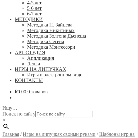
4-5 лет
5-6 лет
6-7 лет
МЕТОДИКИ
Методика Н. Зайцева
Методика Никитиных
Методика Золтона Дьенеша
Методика Сегена
Методика Монтессори
АРТ СТУДИЯ
Аппликация
Лепка
ИГРЫ НА ЛИПУЧКАХ
Игры в электронном виде
КОНТАКТЫ
₽
0.00
0 товаров
Ищу…
Поиск по сайту
×
Главная
/
Игры на липучках своими руками
/
Шаблоны игр на