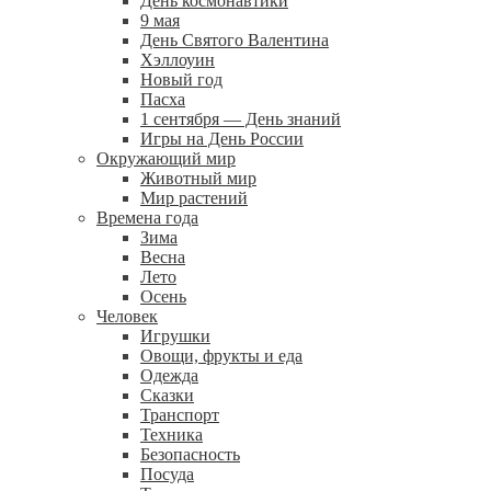
День космонавтики
9 мая
День Святого Валентина
Хэллоуин
Новый год
Пасха
1 сентября — День знаний
Игры на День России
Окружающий мир
Животный мир
Мир растений
Времена года
Зима
Весна
Лето
Осень
Человек
Игрушки
Овощи, фрукты и еда
Одежда
Сказки
Транспорт
Техника
Безопасность
Посуда