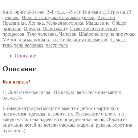
Категорий:
2-3 года
,
3-4 года
,
4-5 лет
,
Внимание
,
Игры на 23
февраля
,
Игры на липучках своими руками
,
Игры на
Праздники
,
Логика
,
Мелкая моторика
,
Мышление
,
Общее
развитие
,
Одежда
,
По возрасту
,
Развитие психических
процессов
,
Тело человека
,
Человек
,
Шаблоны игр на липучках
Метки:
для мальчиков
,
классификация предметов
,
одежда
,
тело
,
тело человека
,
части тела
Описание
Описание
Как играть?
1) Дидактическая игра «На какую часть тела надевается
одежда?»
В начале игры рассмотрите вместе с детьми карточки с
предметами одежды, назовите их. Расскажите о цвете, на
какую часть тела надевается определенная вещь. Обратите
внимание детей на детали одежды (карман, рукава, воротник,
пуговицы).