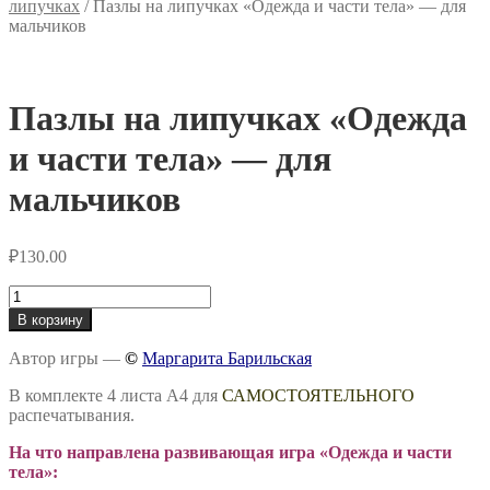
липучках
/
Пазлы на липучках «Одежда и части тела» — для
мальчиков
Пазлы на липучках «Одежда
и части тела» — для
мальчиков
₽
130.00
Количество
товара
В корзину
Пазлы
на
Автор игры —
©
Маргарита Барильская
липучках
«Одежда
В комплекте 4 листа А4 для
САМОСТОЯТЕЛЬНОГО
и
распечатывания.
части
тела»
На что направлена развивающая игра «Одежда и части
-
тела»
: