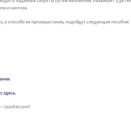
аходить заданные силуэты путем наложения. Развивает у дете
за и синтеза.
х, о способе их произрастания, подойдут следующие пособия:
ании
.
ув
здесь
.
 razvitie.com!