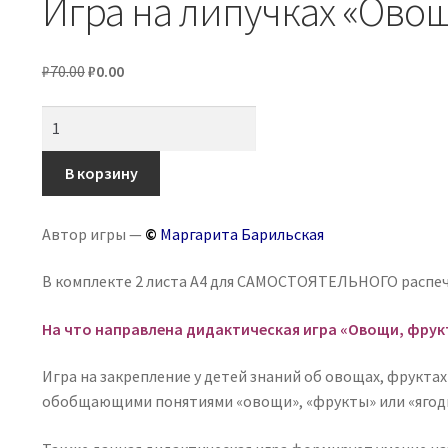
Игра на липучках «Овощ
Первоначальная
Текущая
₽
70.00
₽
0.00
цена
цена:
Количество
составляла
₽0.00.
товара
₽70.00.
Игра
В корзину
на
липучках
Автор игры —
©
Маргарита Барильская
«Овощи,
фрукты,
В комплекте 2 листа А4 для САМОСТОЯТЕЛЬНОГО распе
ягоды»,
теневое
На что направлена дидактическая игра «Овощи, фрукт
лото
Игра на закрепление у детей знаний об овощах, фруктах
обобщающими понятиями «овощи», «фрукты» или «ягод