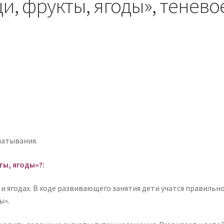
и, фрукты, ягоды», тенево
чатывания.
ы, ягоды»?:
 и ягодах. В ходе развивающего занятия дети учатся правиль
ы».