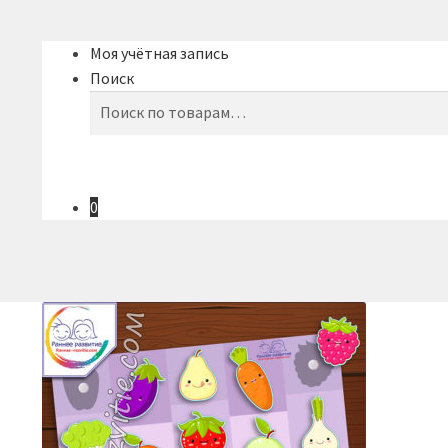
Моя учётная запись
Поиск
Искать:
Поиск
0