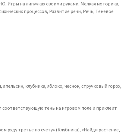
ТНО
,
Игры на липучках своими руками
,
Мелкая моторика
,
сихических процессов
,
Развитие речи
,
Речь
,
Теневое
 апельсин, клубника, яблоко, чеснок, стручковый горох,
ет соответствующую тень на игровом поле и приклеит
м ряду третье по счету» (Клубника), «Найди растение,