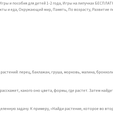
Игры и пособия для детей 1-2 года
,
Игры на липучках БЕСПЛА
кты и еда
,
Окружающий мир
,
Память
,
По возрасту
,
Развитие п
астений: перец, баклажан, груша, морковь, малина, брокколи,
расскажет, какого оно цвета, формы, где растет. Затем найд
ленную задачу. К примеру, «Найди растение, которое во второ