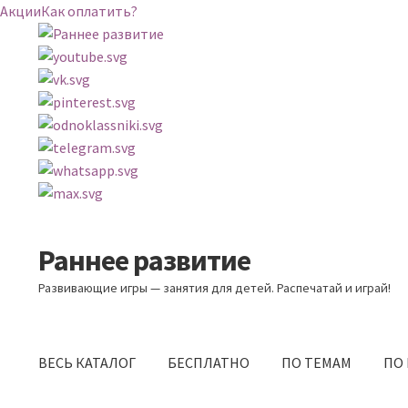
Акции
Как оплатить?
Раннее развитие
Перейти
Перейти
к
к
Развивающие игры — занятия для детей. Распечатай и играй!
навигации
содержимому
ВЕСЬ КАТАЛОГ
БЕСПЛАТНО
ПО ТЕМАМ
ПО