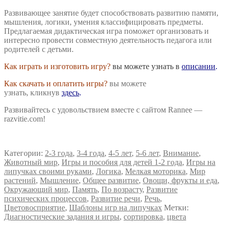
Развивающее занятие будет способствовать развитию памяти,
мышления, логики, умения классифицировать предметы.
Предлагаемая дидактическая игра поможет организовать и
интересно провести совместную деятельность педагога или
родителей с детьми.
Как играть и изготовить игру?
вы можете узнать в
описании
.
Как скачать и оплатить игры?
вы можете
узнать, кликнув
здесь
.
Развивайтесь с удовольствием вместе с сайтом Rannee —
razvitie.com!
Категории:
2-3 года
,
3-4 года
,
4-5 лет
,
5-6 лет
,
Внимание
,
Животный мир
,
Игры и пособия для детей 1-2 года
,
Игры на
липучках своими руками
,
Логика
,
Мелкая моторика
,
Мир
растений
,
Мышление
,
Общее развитие
,
Овощи, фрукты и еда
,
Окружающий мир
,
Память
,
По возрасту
,
Развитие
психических процессов
,
Развитие речи
,
Речь
,
Цветовосприятие
,
Шаблоны игр на липучках
Метки:
Диагностические задания и игры
,
сортировка
,
цвета