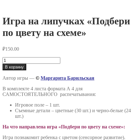
Игра на липучках «Подбери
по цвету на схеме»
₽
150.00
Количество
товара
В корзину
Игра
на
Автор игры —
©
Маргарита Барильская
липучках
«Подбери
В комплекте 4 листа формата А 4 для
по
САМОСТОЯТЕЛЬНОГО распечатывания:
цвету
на
Игровое поле – 1 шт.
схеме»
Съемные детали – цветные (30 шт.) и черно-белые (24
шт.)
На что направлена игра «Подбери по цвету на схеме»:
Игра познакомит ребенка с цветом (сенсорное развитие).