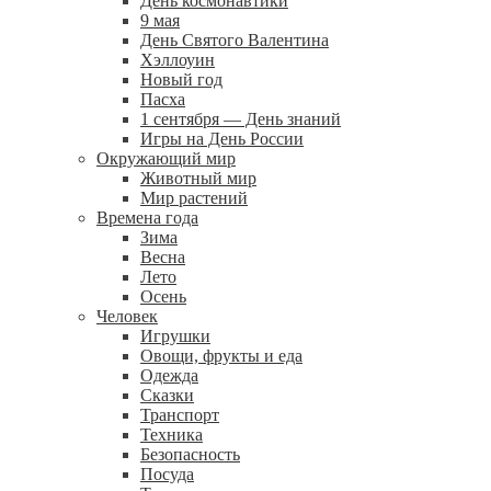
День космонавтики
9 мая
День Святого Валентина
Хэллоуин
Новый год
Пасха
1 сентября — День знаний
Игры на День России
Окружающий мир
Животный мир
Мир растений
Времена года
Зима
Весна
Лето
Осень
Человек
Игрушки
Овощи, фрукты и еда
Одежда
Сказки
Транспорт
Техника
Безопасность
Посуда