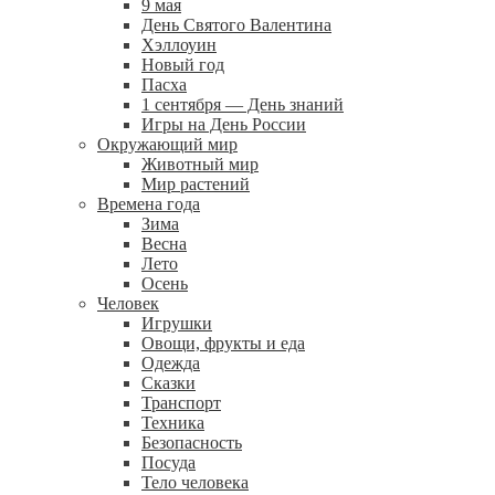
9 мая
День Святого Валентина
Хэллоуин
Новый год
Пасха
1 сентября — День знаний
Игры на День России
Окружающий мир
Животный мир
Мир растений
Времена года
Зима
Весна
Лето
Осень
Человек
Игрушки
Овощи, фрукты и еда
Одежда
Сказки
Транспорт
Техника
Безопасность
Посуда
Тело человека