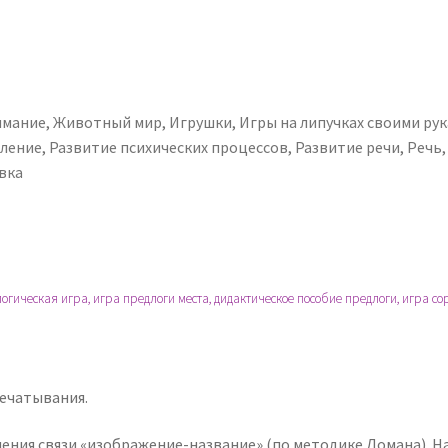
имание
,
Животный мир
,
Игрушки
,
Игры на липучках своими ру
ление
,
Развитие психических процессов
,
Развитие речи
,
Речь
вка
гическая игра, игра предлоги места, дидактическое пособие предлоги, игра сор
ечатывания.
ления связи «изображение-название» (по методике Домана). 