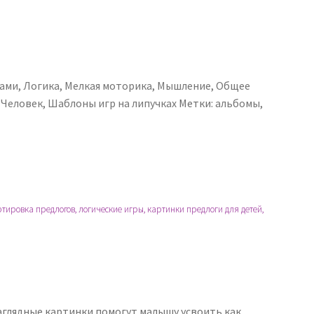
ками
,
Логика
,
Мелкая моторика
,
Мышление
,
Общее
,
Человек
,
Шаблоны игр на липучках
Метки:
альбомы
,
тировка предлогов, логические игры, картинки предлоги для детей,
Наглядные картинки помогут малышу усвоить как