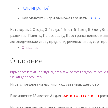
Как играть?
Как оплатить игры вы можете узнать
ЗДЕСЬ
.
Категория:
2-3 года
,
3-4 года
,
4-5 лет
,
5-6 лет
,
6-7 лет
,
Вн
развитие
,
Память
,
По возрасту
,
Пространственное мыш
логопедические игры
,
предлоги
,
речевые игры
,
сортиро
Описание
Описание
Игры с предлогами на липучках, развивающее лото предлоги, сенсорно-ло
скачать для распечатки
Игры с предлогами на липучках, развивающее лото
В комплекте 18 листов А4 для
САМОСТОЯТЕЛЬНОГО
расп
Игра на знакомство с простыми предлогами, для закреп