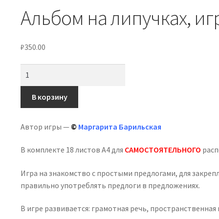
Альбом на липучках, иг
₽
350.00
Количество
товара
Альбом
В корзину
на
липучках,
Автор игры —
©
Маргарита Барильская
игра
лото
В комплекте 18 листов А4 для
САМОСТОЯТЕЛЬНОГО
расп
«Предлоги.
Где
Игра на знакомство с простыми предлогами, для закреп
персонаж?»
правильно употреблять предлоги в предложениях.
В игре развивается: грамотная речь, пространственная