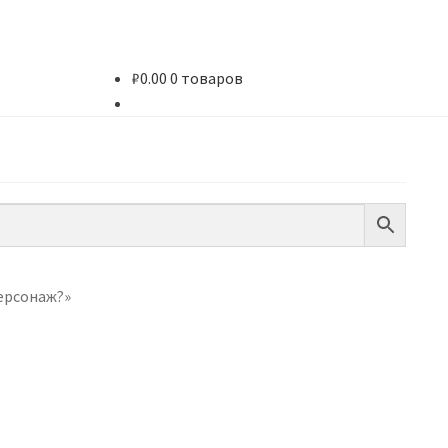
₽
0.00
0 товаров
персонаж?»