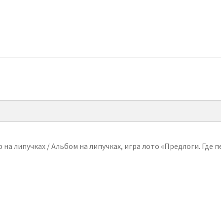
 на липучках
/
Альбом на липучках, игра лото «Предлоги. Где 