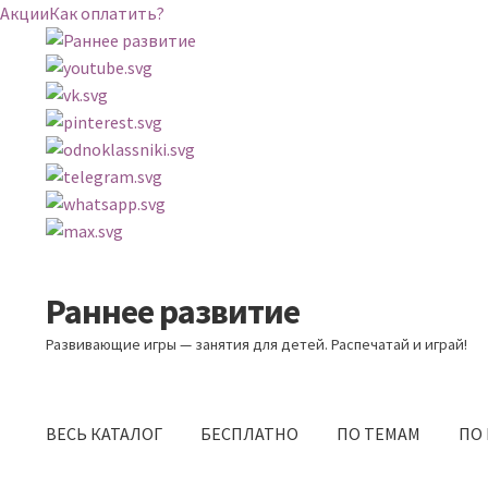
Акции
Как оплатить?
Раннее развитие
Перейти
Перейти
к
к
Развивающие игры — занятия для детей. Распечатай и играй!
навигации
содержимому
ВЕСЬ КАТАЛОГ
БЕСПЛАТНО
ПО ТЕМАМ
ПО