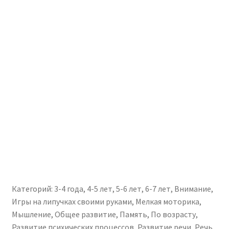
Категорий:
3-4 года
,
4-5 лет
,
5-6 лет
,
6-7 лет
,
Внимание
,
Игры на липучках своими руками
,
Мелкая моторика
,
Мышление
,
Общее развитие
,
Память
,
По возрасту
,
Развитие психических процессов
,
Развитие речи
,
Речь
,