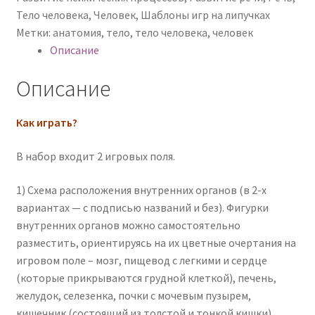
Тело человека
,
Человек
,
Шаблоны игр на липучках
Метки:
анатомия
,
тело
,
тело человека
,
человек
Описание
Описание
Как играть?
В набор входит 2 игровых поля.
1) Схема расположения внутренних органов (в 2-х
вариантах — с подписью названий и без). Фигурки
внутренних органов можно самостоятельно
разместить, ориентируясь на их цветные очертания на
игровом поле – мозг, пищевод с легкими и сердце
(которые прикрываются грудной клеткой), печень,
желудок, селезенка, почки с мочевым пузырем,
кишечник (состоящий из толстой и тонкой кишки),