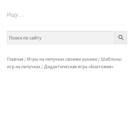
БЕСПЛАТНО
Ищу…
ПО ТЕМАМ
ПО НАВЫКАМ
ПО ВОЗРАСТУ
Главная
/
Игры на липучках своими руками
/
Шаблоны
игр на липучках
/
Дидактическая игра «Анатомия»
МЕТОДИКИ
АРТ СТУДИЯ
ИГРЫ НА ЛИПУЧКАХ
КОНТАКТЫ