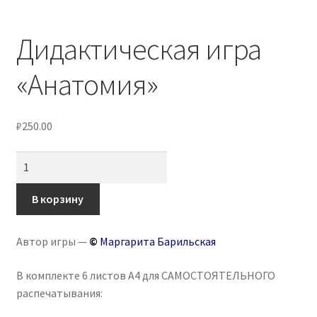
Дидактическая игра
«Анатомия»
₽
250.00
Количество
товара
Дидактическая
В корзину
игра
«Анатомия»
Автор игры —
©
Маргарита Барильская
В комплекте 6 листов А4 для САМОСТОЯТЕЛЬНОГО
распечатывания: