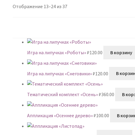
Сортировка:
Отображение 13–24 из 37
самые
недавние
Игра на липучках «Роботы»
₽
120.00
В корзину
Игра на липучках «Снеговики»
₽
120.00
В корзи
Тематический комплект «Осень»
₽
360.00
В кор
Аппликация «Осеннее дерево»
₽
100.00
В корзи