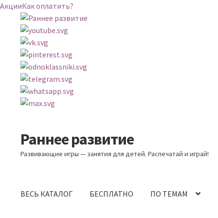
Акции
Как оплатить?
Раннее развитие
Перейти
Перейти
к
к
Развивающие игры — занятия для детей. Распечатай и играй!
навигации
содержимому
ВЕСЬ КАТАЛОГ
БЕСПЛАТНО
ПО ТЕМАМ