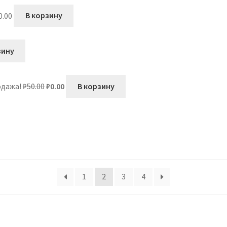
0.00
В корзину
зину
Первоначальная
Текущая
одажа!
₽
50.00
₽
0.00
В корзину
цена
цена:
составляла
₽0.00.
₽50.00.
1
2
3
4