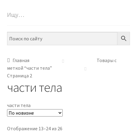
БЕСПЛАТНО
Ищу…
ПО ТЕМАМ
ПО НАВЫКАМ
ПО ВОЗРАСТУ
Главная
Товары с
меткой “части тела”
МЕТОДИКИ
Страница 2
части тела
АРТ СТУДИЯ
ИГРЫ НА ЛИПУЧКАХ
части тела
КОНТАКТЫ
Сортировка:
Отображение 13–24 из 26
самые