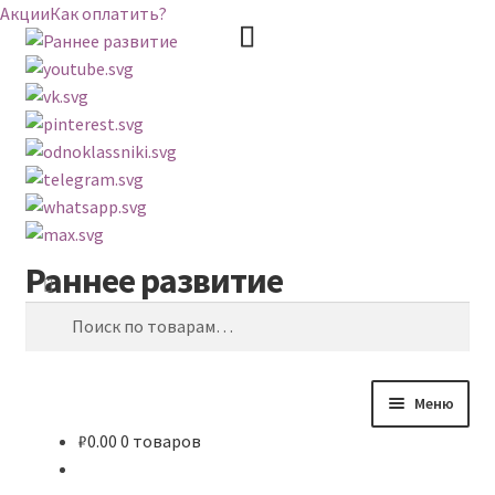
Акции
Как оплатить?
Раннее развитие
Перейти
Перейти
Поиск
к
к
Искать:
навигации
содержимому
Меню
₽
0.00
0 товаров
ВЕСЬ КАТАЛОГ