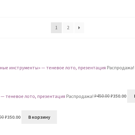
1
2
ьные инструменты» — теневое лото, презентация
Распродажа!
Первонача
Тек
 — теневое лото, презентация
Распродажа!
₽
450.00
₽
350.00
цена
цен
составляла
₽350
Первоначальная
Текущая
₽450.00.
00
₽
350.00
В корзину
цена
цена:
составляла
₽350.00.