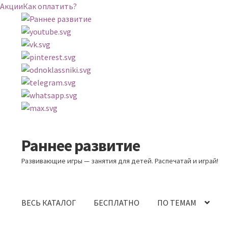
Акции
Как оплатить?
Раннее развитие
Перейти
Перейти
к
к
Развивающие игры — занятия для детей. Распечатай и играй!
навигации
содержимому
ВЕСЬ КАТАЛОГ
БЕСПЛАТНО
ПО ТЕМАМ