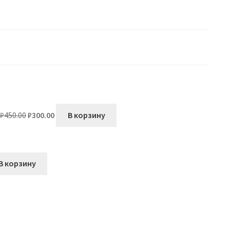
Первоначальная
Текущая
₽
450.00
₽
300.00
В корзину
цена
цена:
составляла
₽300.00.
₽450.00.
льная
ущая
В корзину
а:
.00.