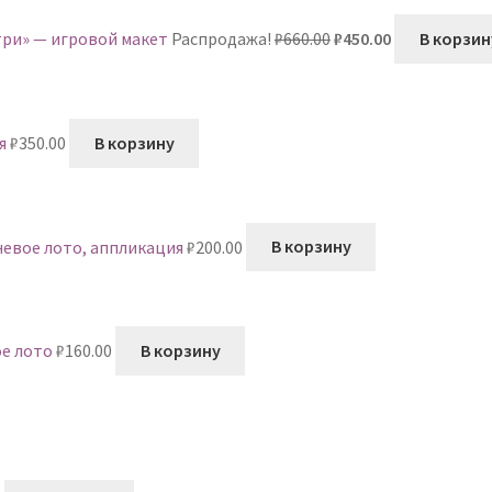
₽450.00.
Первоначальная
Текущая
утри» — игровой макет
Распродажа!
₽
660.00
₽
450.00
В корзин
цена
цена:
составляла
₽450.00.
₽660.00.
я
₽
350.00
В корзину
невое лото, аппликация
₽
200.00
В корзину
ое лото
₽
160.00
В корзину