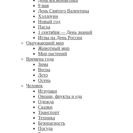
День космонавтики
9 мая
День Святого Валентина
Хэллоуин
Новый год
Пасха
1 сентября — День знаний
Игры на День России
Окружающий мир
Животный мир
Мир растений
Времена года
Зима
Весна
Лето
Осень
Человек
Игрушки
Овощи, фрукты и еда
Одежда
Сказки
Транспорт
Техника
Безопасность
Посуда