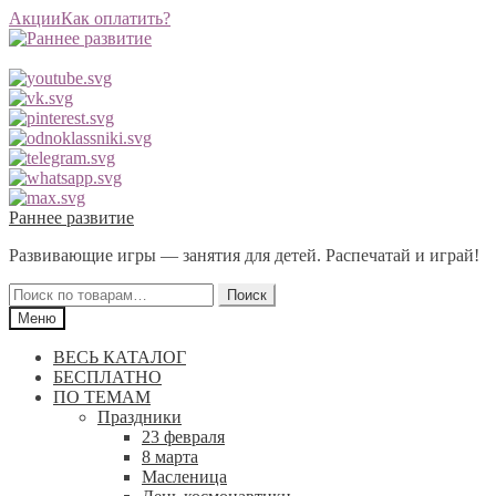
Акции
Как оплатить?
Перейти
Перейти
Раннее развитие
к
к
Развивающие игры — занятия для детей. Распечатай и играй!
навигации
содержимому
Искать:
Поиск
Меню
ВЕСЬ КАТАЛОГ
БЕСПЛАТНО
ПО ТЕМАМ
Праздники
23 февраля
8 марта
Масленица