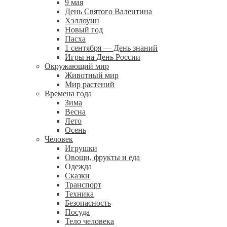
9 мая
День Святого Валентина
Хэллоуин
Новый год
Пасха
1 сентября — День знаний
Игры на День России
Окружающий мир
Животный мир
Мир растений
Времена года
Зима
Весна
Лето
Осень
Человек
Игрушки
Овощи, фрукты и еда
Одежда
Сказки
Транспорт
Техника
Безопасность
Посуда
Тело человека