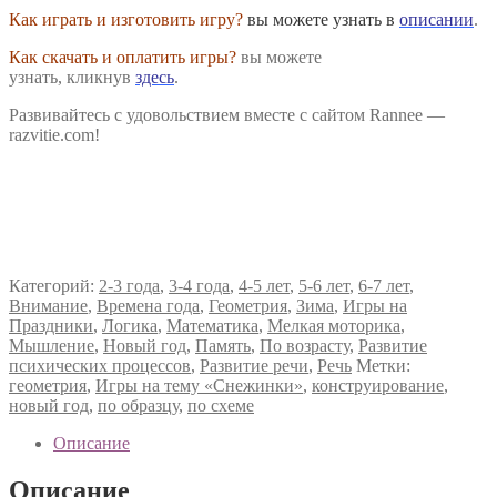
Как играть и изготовить игру?
вы можете узнать в
описании
.
Как скачать и оплатить игры?
вы можете
узнать, кликнув
здесь
.
Развивайтесь с удовольствием вместе с сайтом Rannee —
razvitie.com!
Категорий:
2-3 года
,
3-4 года
,
4-5 лет
,
5-6 лет
,
6-7 лет
,
Внимание
,
Времена года
,
Геометрия
,
Зима
,
Игры на
Праздники
,
Логика
,
Математика
,
Мелкая моторика
,
Мышление
,
Новый год
,
Память
,
По возрасту
,
Развитие
психических процессов
,
Развитие речи
,
Речь
Метки:
геометрия
,
Игры на тему «Снежинки»
,
конструирование
,
новый год
,
по образцу
,
по схеме
Описание
Описание