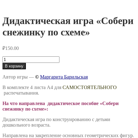
Дидактическая игра «Собери
снежинку по схеме»
₽
150.00
Количество
товара
В корзину
Дидактическая
игра
Автор игры —
©
Маргарита Барильская
«Собери
снежинку
В комплекте 4 листа А4 для
САМОСТОЯТЕЛЬНОГО
по
распечатывания.
схеме»
На что направлена дидактическое пособие «Собери
снежинку по схеме»:
Дидактическая игра по конструированию с детьми
дошкольного возраста.
Направлена на закрепление основных геометрических фигур.