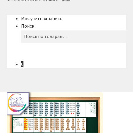
Моя учётная запись
Поиск
Искать:
Поиск
0