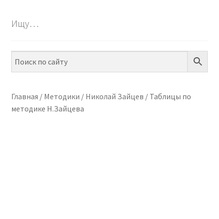
БЕСПЛАТНО
Ищу…
ПО ТЕМАМ
ПО НАВЫКАМ
ПО ВОЗРАСТУ
Главная
/
Методики
/
Николай Зайцев
/
Таблицы по
методике Н.Зайцева
МЕТОДИКИ
АРТ СТУДИЯ
ИГРЫ НА ЛИПУЧКАХ
КОНТАКТЫ