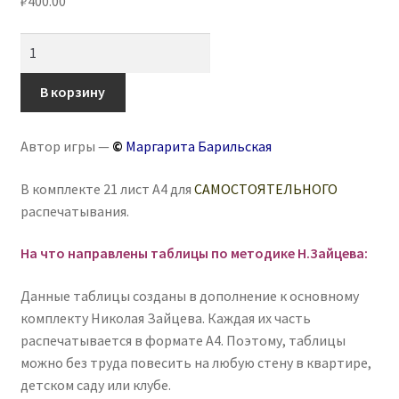
₽
400.00
Количество
товара
Таблицы
В корзину
по
методике
Автор игры —
©
Маргарита Барильская
Н.Зайцева
В комплекте 21 лист А4 для
САМОСТОЯТЕЛЬНОГО
распечатывания.
На что направлены таблицы по методике Н.Зайцева:
Данные таблицы созданы в дополнение к основному
комплекту Николая Зайцева. Каждая их часть
распечатывается в формате А4. Поэтому, таблицы
можно без труда повесить на любую стену в квартире,
детском саду или клубе.