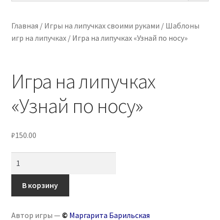
меню
Разве
ПО ВОЗРАСТУ
вложе
Главная
/
Игры на липучках своими руками
/
Шаблоны
меню
игр на липучках
/
Игра на липучках «Узнай по носу»
Разве
МЕТОДИКИ
вложе
меню
Разве
АРТ СТУДИЯ
Игра на липучках
вложе
меню
Разве
ИГРЫ НА ЛИПУЧКАХ
«Узнай по носу»
вложе
меню
КОНТАКТЫ
₽
150.00
Количество
товара
Игра
В корзину
на
липучках
Автор игры —
©
Маргарита Барильская
«Узнай