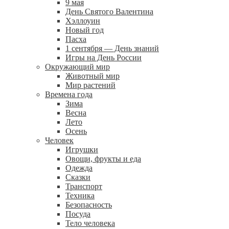
9 мая
День Святого Валентина
Хэллоуин
Новый год
Пасха
1 сентября — День знаний
Игры на День России
Окружающий мир
Животный мир
Мир растений
Времена года
Зима
Весна
Лето
Осень
Человек
Игрушки
Овощи, фрукты и еда
Одежда
Сказки
Транспорт
Техника
Безопасность
Посуда
Тело человека