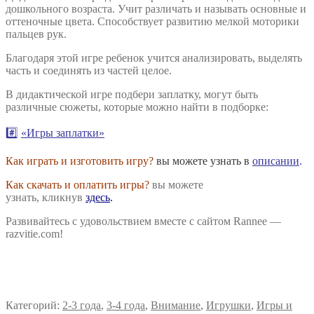
дошкольного возраста. Учит различать и называть основные и
оттеночные цвета. Способствует развитию мелкой моторики
пальцев рук.
Благодаря этой игре ребенок учится анализировать, выделять
часть и соединять из частей целое.
В дидактической игре подбери заплатку, могут быть
различные сюжеты, которые можно найти в подборке:
#️⃣
«Игры заплатки»
Как играть и изготовить игру?
вы можете узнать в
описании
.
Как скачать и оплатить игры?
вы можете
узнать, кликнув
здесь
.
Развивайтесь с удовольствием вместе с сайтом Rannee —
razvitie.com!
Категорий:
2-3 года
,
3-4 года
,
Внимание
,
Игрушки
,
Игры и