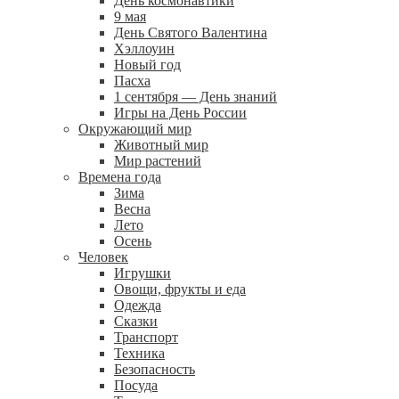
День космонавтики
9 мая
День Святого Валентина
Хэллоуин
Новый год
Пасха
1 сентября — День знаний
Игры на День России
Окружающий мир
Животный мир
Мир растений
Времена года
Зима
Весна
Лето
Осень
Человек
Игрушки
Овощи, фрукты и еда
Одежда
Сказки
Транспорт
Техника
Безопасность
Посуда