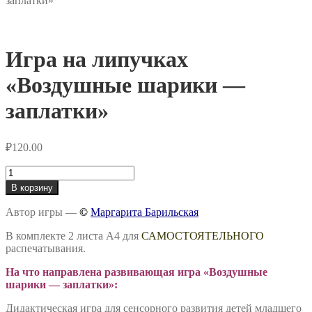
заплатки»
Игра на липучках
«Воздушные шарики —
заплатки»
₽
120.00
Количество
товара
В корзину
Игра
на
Автор игры —
©
Маргарита Барильская
липучках
«Воздушные
В комплекте 2 листа А4 для
САМОСТОЯТЕЛЬНОГО
шарики
распечатывания.
-
заплатки»
На что направлена развивающая игра «Воздушные
шарики — заплатки»
:
Дидактическая игра для сенсорного развития детей младшего