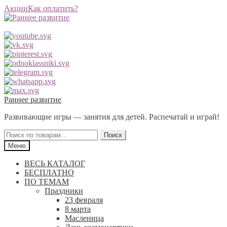
Акции
Как оплатить?
Перейти
Перейти
Раннее развитие
к
к
Развивающие игры — занятия для детей. Распечатай и играй!
навигации
содержимому
Искать:
Поиск
Меню
ВЕСЬ КАТАЛОГ
БЕСПЛАТНО
ПО ТЕМАМ
Праздники
23 февраля
8 марта
Масленица