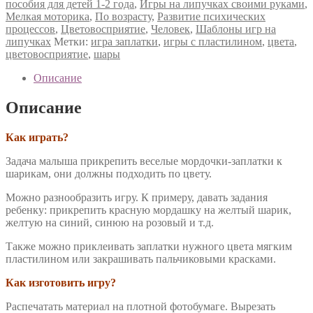
пособия для детей 1-2 года
,
Игры на липучках своими руками
,
Мелкая моторика
,
По возрасту
,
Развитие психических
процессов
,
Цветовосприятие
,
Человек
,
Шаблоны игр на
липучках
Метки:
игра заплатки
,
игры с пластилином
,
цвета
,
цветовосприятие
,
шары
Описание
Описание
Как играть?
Задача малыша прикрепить веселые мордочки-заплатки к
шарикам, они должны подходить по цвету.
Можно разнообразить игру. К примеру, давать задания
ребенку: прикрепить красную мордашку на желтый шарик,
желтую на синий, синюю на розовый и т.д.
Также можно приклеивать заплатки нужного цвета мягким
пластилином или закрашивать пальчиковыми красками.
Как изготовить игру?
Распечатать материал на плотной фотобумаге. Вырезать