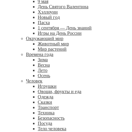
9 мая
День Святого Валентина
Хэллоуин
Новый год
Пасха
1 сентября — День знаний
Игры на День России
Окружающий мир
Животный мир
Мир растений
Времена года
Зима
Весна
Лето
Осень
Человек
Игрушки
Овощи, фрукты и еда
Одежда
Сказки
Транспорт
Техника
Безопасность
Посуда
Тело человека