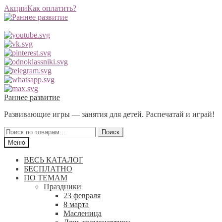
Акции
Как оплатить?
Перейти
Перейти
Раннее развитие
к
к
Развивающие игры — занятия для детей. Распечатай и играй!
навигации
содержимому
Искать:
Поиск
Меню
ВЕСЬ КАТАЛОГ
БЕСПЛАТНО
ПО ТЕМАМ
Праздники
23 февраля
8 марта
Масленица