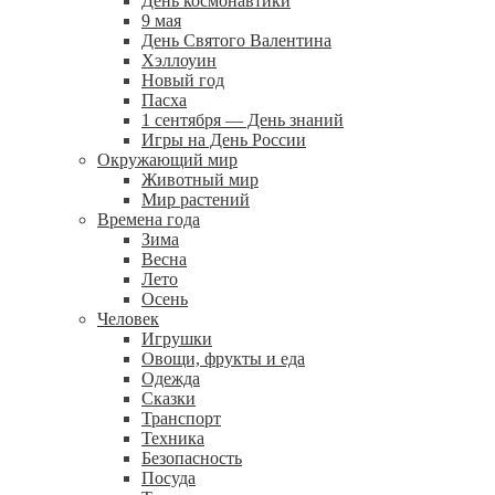
День космонавтики
9 мая
День Святого Валентина
Хэллоуин
Новый год
Пасха
1 сентября — День знаний
Игры на День России
Окружающий мир
Животный мир
Мир растений
Времена года
Зима
Весна
Лето
Осень
Человек
Игрушки
Овощи, фрукты и еда
Одежда
Сказки
Транспорт
Техника
Безопасность
Посуда