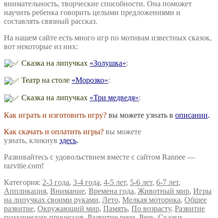
внимательность, творческие способности. Она поможет
научить ребенка говорить целыми предложениями и
составлять связный рассказ.
На нашем сайте есть много игр по мотивам известных сказок,
вот некоторые из них:
Сказка на липучках
«Золушка»
:
Театр на столе
«Морозко»
:
Сказка на липучках
«Три медведя»
:
Как играть и изготовить игру?
вы можете узнать в
описании
.
Как скачать и оплатить игры?
вы можете
узнать, кликнув
здесь
.
Развивайтесь с удовольствием вместе с сайтом Rannee —
razvitie.com!
Категория:
2-3 года
,
3-4 года
,
4-5 лет
,
5-6 лет
,
6-7 лет
,
Аппликация
,
Внимание
,
Времена года
,
Животный мир
,
Игры
на липучках своими руками
,
Лето
,
Мелкая моторика
,
Общее
развитие
,
Окружающий мир
,
Память
,
По возрасту
,
Развитие
психических процессов
,
Развитие речи
,
Речь
,
Сказки
,