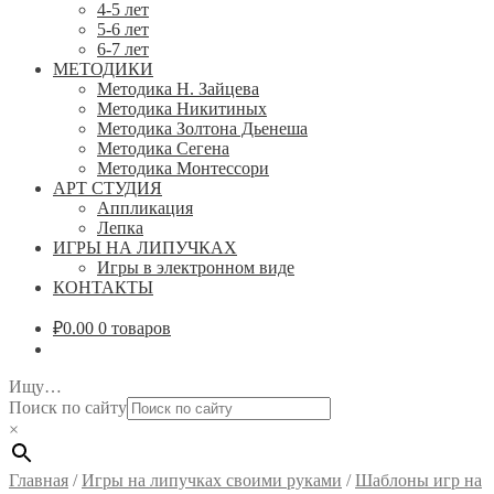
4-5 лет
5-6 лет
6-7 лет
МЕТОДИКИ
Методика Н. Зайцева
Методика Никитиных
Методика Золтона Дьенеша
Методика Сегена
Методика Монтессори
АРТ СТУДИЯ
Аппликация
Лепка
ИГРЫ НА ЛИПУЧКАХ
Игры в электронном виде
КОНТАКТЫ
₽
0.00
0 товаров
Ищу…
Поиск по сайту
×
Главная
/
Игры на липучках своими руками
/
Шаблоны игр на