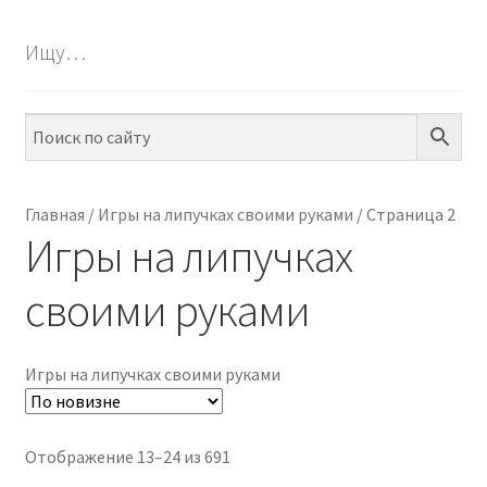
БЕСПЛАТНО
Ищу…
ПО ТЕМАМ
ПО НАВЫКАМ
ПО ВОЗРАСТУ
Главная
/
Игры на липучках своими руками
/
Страница 2
Игры на липучках
МЕТОДИКИ
своими руками
АРТ СТУДИЯ
ИГРЫ НА ЛИПУЧКАХ
Игры на липучках своими руками
КОНТАКТЫ
Сортировка:
Отображение 13–24 из 691
самые