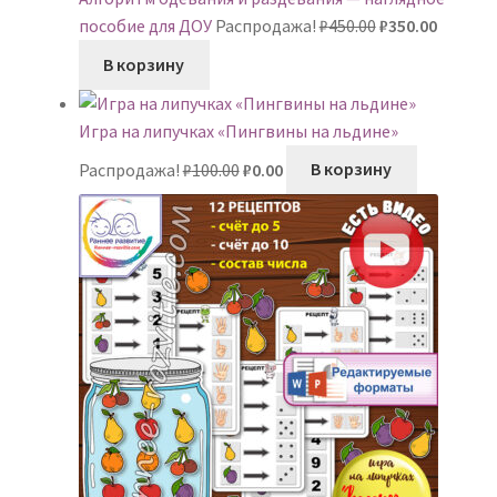
Первоначальн
Текуща
пособие для ДОУ
Распродажа!
₽
450.00
₽
350.00
цена
цена:
В корзину
составляла
₽350.00.
₽450.00.
Игра на липучках «Пингвины на льдине»
Первоначальная
Текущая
Распродажа!
₽
100.00
₽
0.00
В корзину
цена
цена:
составляла
₽0.00.
₽100.00.