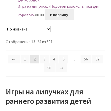
Игра на липучках «Подбери колокольчики для
коровок»
₽
0.00
В корзину
Сортировка:
Отображение 13–24 из 691
самые
недавние
←
1
2
3
4
5
…
56
57
58
→
Игры на липучках для
раннего развития детей